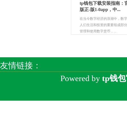
tp钱包下载安装指南：官
版正-版1-0app，中...
在当今数字经济的浪潮中，数
人们生活和投资的重要组成部
管理和使用数字货币，...
友情链接：
Powered by
tp钱