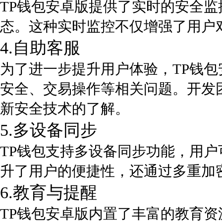
TP钱包安卓版提供了实时的安全
态。这种实时监控不仅增强了用户
4.自助客服
为了进一步提升用户体验，TP钱包
安全、交易操作等相关问题。开发
新安全技术的了解。
5.多设备同步
TP钱包支持多设备同步功能，用
升了用户的便捷性，还通过多重加
6.教育与提醒
TP钱包安卓版内置了丰富的教育