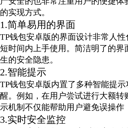
产安全的也非常注重用户的便捷体
的实现方式。
1.简单易用的界面
TP钱包安卓版的界面设计非常人
短时间内上手使用。简洁明了的界
生的安全隐患。
2.智能提示
TP钱包安卓版内置了多种智能提
醒。例如，在用户尝试进行大额转
示机制不仅能帮助用户避免误操作
3.实时安全监控