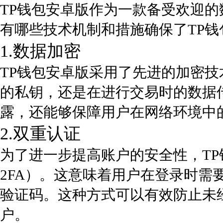
TP钱包安卓版作为一款备受欢迎
有哪些技术机制和措施确保了TP
1.数据加密
TP钱包安卓版采用了先进的加密
的私钥，还是在进行交易时的数据
露，还能够保障用户在网络环境中
2.双重认证
为了进一步提高账户的安全性，TP钱包安卓
2FA）。这意味着用户在登录时
验证码。这种方式可以有效防止未
户。